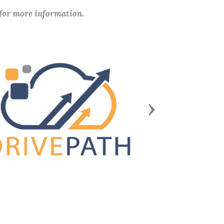
 for more information.
Next